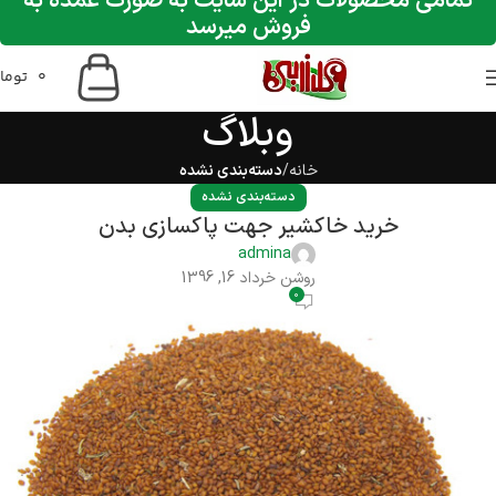
تمامی محصولات در این سایت به صورت عمده به
فروش میرسد
0
توما
وبلاگ
خانه
دسته‌بندی نشده
دسته‌بندی نشده
خرید خاکشیر جهت پاکسازی بدن
admina
روشن خرداد 16, 1396
0