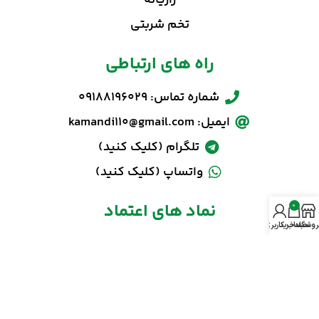
تخم شربتی
راه های ارتباطی
شماره تماس: 09188196029
ایمیل: kamandi110@gmail.com
تلگرام (کلیک کنید)
واتساپ (کلیک کنید)
نماد های اعتماد
0
روشگاه
سبد خرید
حساب کاربری من