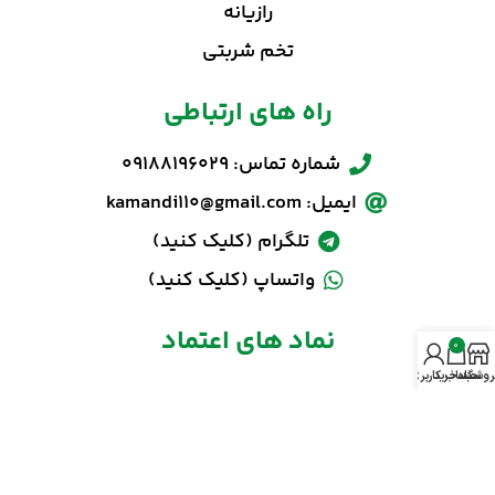
رازیانه
تخم شربتی
راه های ارتباطی
شماره تماس: 09188196029
ایمیل: kamandi110@gmail.com
تلگرام (کلیک کنید)
واتساپ (کلیک کنید)
نماد های اعتماد
0
روشگاه
سبد خرید
حساب کاربری من